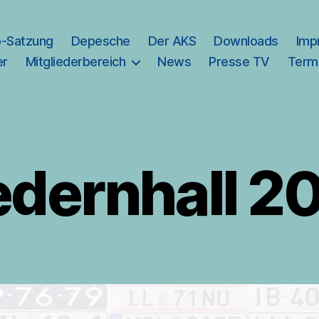
b-Satzung
Depesche
Der AKS
Downloads
Imp
er
Mitgliederbereich
News
Presse TV
Term
edernhall 2