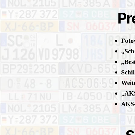
Pr
Fotow
„Sch
„Best
Schi
Weite
„AKS
AKS-