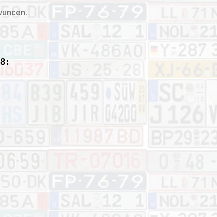
hwunden.
18: