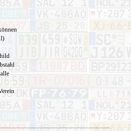
 können
l)
hild
bstahl
alle
Verein