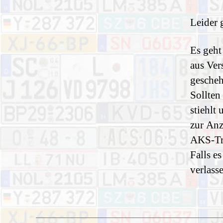
Leider 
Es geht
aus Ver
gescheh
Sollten
stiehlt
zur Anz
AKS-Tr
Falls e
verlass