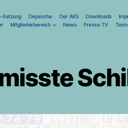
b-Satzung
Depesche
Der AKS
Downloads
Imp
er
Mitgliederbereich
News
Presse TV
Term
misste Schi