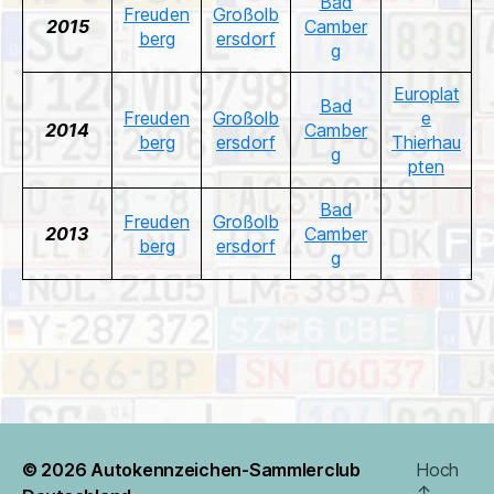
Bad
Freuden
Großolb
2015
Camber
berg
ersdorf
g
Europlat
Bad
Freuden
Großolb
e
2014
Camber
berg
ersdorf
Thierhau
g
pten
Bad
Freuden
Großolb
2013
Camber
berg
ersdorf
g
© 2026
Autokennzeichen-Sammlerclub
Hoch
↑